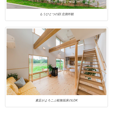
もうひとつの顔 北側外観
素足がよろこぶ桧無垢床のLDK