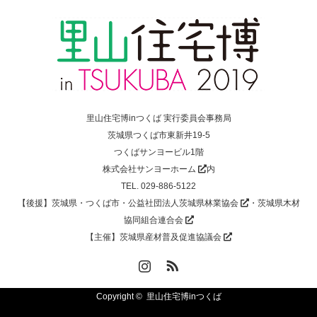
里山住宅博inつくば 実行委員会事務局
茨城県つくば市東新井19-5
つくばサンヨービル1階
株式会社サンヨーホーム
内
TEL. 029-886-5122
【後援】茨城県・つくば市・
公益社団法人茨城県林業協会
・
茨城県木材
協同組合連合会
【主催】
茨城県産材普及促進協議会
Instagram
RSS
Copyright ©
里山住宅博inつくば