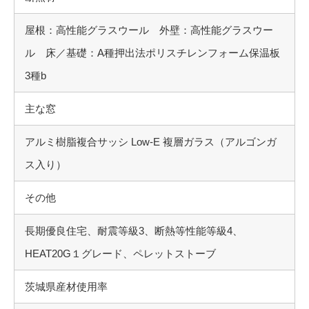
屋根：高性能グラスウール 外壁：高性能グラスウー
ル 床／基礎：A種押出法ポリスチレンフォーム保温板
3種b
主な窓
アルミ樹脂複合サッシ Low-E 複層ガラス（アルゴンガ
ス入り）
その他
長期優良住宅、耐震等級3、断熱等性能等級4、
HEAT20G１グレード、ペレットストーブ
茨城県産材使用率