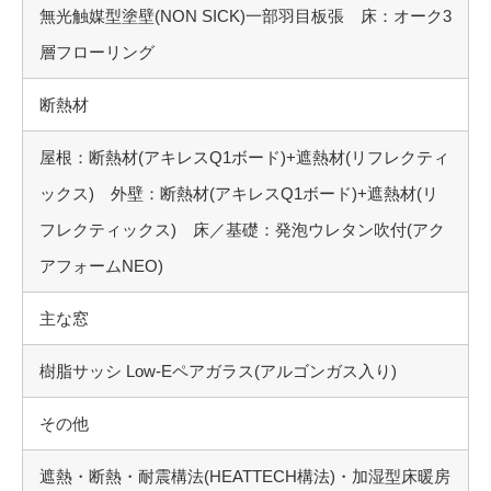
無光触媒型塗壁(NON SICK)一部羽目板張 床：オーク3
層フローリング
断熱材
屋根：断熱材(アキレスQ1ボード)+遮熱材(リフレクティ
ックス) 外壁：断熱材(アキレスQ1ボード)+遮熱材(リ
フレクティックス) 床／基礎：発泡ウレタン吹付(アク
アフォームNEO)
主な窓
樹脂サッシ Low-Eペアガラス(アルゴンガス入り)
その他
遮熱・断熱・耐震構法(HEATTECH構法)・加湿型床暖房