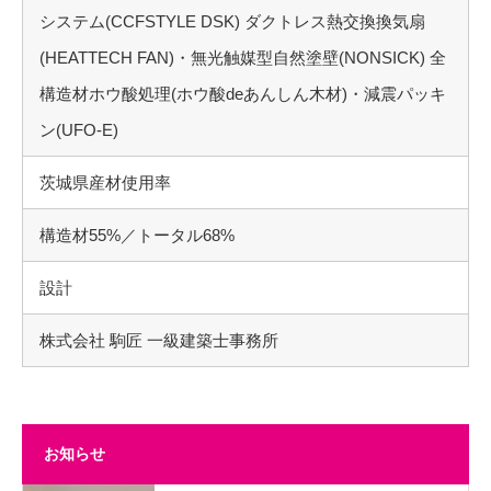
システム(CCFSTYLE DSK) ダクトレス熱交換換気扇
(HEATTECH FAN)・無光触媒型自然塗壁(NONSICK) 全
構造材ホウ酸処理(ホウ酸deあんしん木材)・減震パッキ
ン(UFO-E)
茨城県産材使用率
構造材55%／トータル68%
設計
株式会社 駒匠 一級建築士事務所
お知らせ