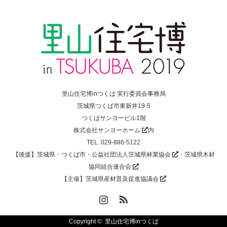
里山住宅博inつくば 実行委員会事務局
茨城県つくば市東新井19-5
つくばサンヨービル1階
株式会社サンヨーホーム
内
TEL. 029-886-5122
【後援】茨城県・つくば市・
公益社団法人茨城県林業協会
・
茨城県木材
協同組合連合会
【主催】
茨城県産材普及促進協議会
Instagram
RSS
Copyright ©
里山住宅博inつくば