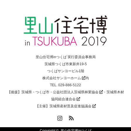
里山住宅博inつくば 実行委員会事務局
茨城県つくば市東新井19-5
つくばサンヨービル1階
株式会社サンヨーホーム
内
TEL. 029-886-5122
【後援】茨城県・つくば市・
公益社団法人茨城県林業協会
・
茨城県木材
協同組合連合会
【主催】
茨城県産材普及促進協議会
Instagram
RSS
Copyright ©
里山住宅博inつくば