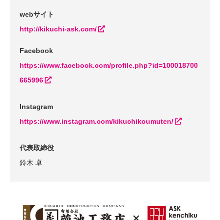
webサイト
http://kikuchi-ask.com/
Facebook
https://www.facebook.com/profile.php?id=100018700
665996
Instagram
https://www.instagram.com/kikuchikoumuten/
代表取締役
鈴木 卓