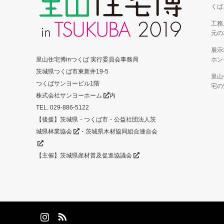
くば
工務
元の
展示
里山住宅博inつくば 実行委員会事務局
ホン
茨城県つくば市東新井19-5
里山
つくばサンヨービル1階
宅の
株式会社サンヨーホーム
内
TEL. 029-886-5122
【後援】茨城県・つくば市・
公益社団法人茨
城県林業協会
・
茨城県木材協同組合連合会
【主催】
茨城県産材普及促進協議会