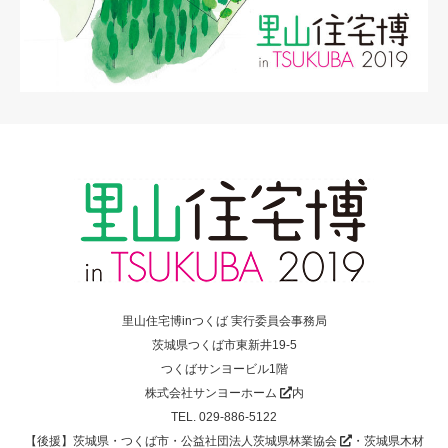
里山住宅博inつくば 実行委員会事務局
茨城県つくば市東新井19-5
つくばサンヨービル1階
株式会社サンヨーホーム
内
TEL. 029-886-5122
【後援】茨城県・つくば市・
公益社団法人茨城県林業協会
・
茨城県木材