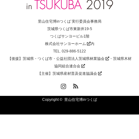
里山住宅博inつくば 実行委員会事務局
茨城県つくば市東新井19-5
つくばサンヨービル1階
株式会社サンヨーホーム
内
TEL. 029-886-5122
【後援】茨城県・つくば市・
公益社団法人茨城県林業協会
・
茨城県木材
協同組合連合会
【主催】
茨城県産材普及促進協議会
Instagram
RSS
Copyright ©
里山住宅博inつくば